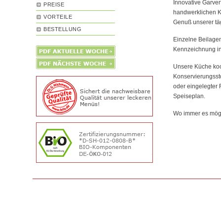
Innovative Garver
PREISE
handwerklichen Ko
VORTEILE
Genuß unserer täg
BESTELLUNG
Einzelne Beilage
Kennzeichnung in
Unsere Küche koc
Konservierungssto
oder eingelegter 
Speiseplan.
Wo immer es mögli